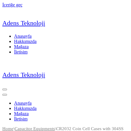
İçeriğe geç
Adens Teknoloji
Anasayfa
Hakkımızda
Mağaza
İletişim
Adens Teknoloji
Dolaşım
menüsü
Dolaşım
menüsü
Anasayfa
Hakkımızda
Mağaza
İletişim
Home
\
Capacitor Equipments
\
CR2032 Coin Cell Cases with 304SS